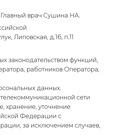
 Главный врач Сушина НА.
ссийской
к, Липовская, д.1б, п.11
х законодательством функций,
ератора, работников Оператора,
рсональных данных.
­телекоммуникационной сети
е, хранение, уточнение
ийской Федерации с
рации, за исключением случаев,